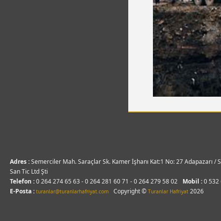
Adres :
Semerciler Mah. Saraçlar Sk. Kamer İşhanı Kat:1 No: 27 Adapazarı / S
San Tic Ltd Şti
Telefon :
0 264 274 65 63 - 0 264 281 60 71 - 0 264 279 58 02
Mobil :
0 532
E-Posta :
Copyright ©
2026
turanlar@turanlarhafriyat.com
Turanlar Hafriyat