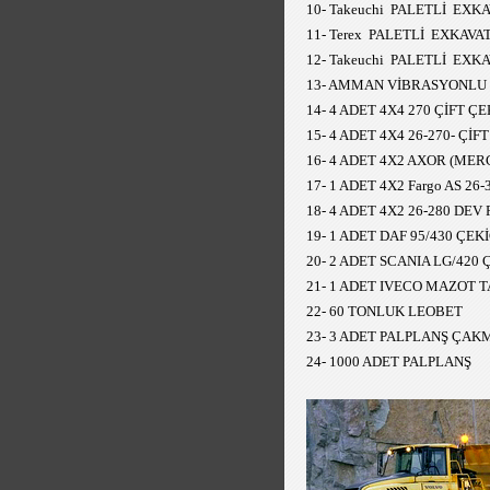
10- Takeuchi
PALETLİ EXKA
11- Terex PALETLİ EXKAVA
12- Takeuchi
PALETLİ EXKA
13
- AMMAN VİBRASYONLU Sİ
14- 4 ADET 4X4 270 ÇİFT
15- 4 ADET 4X4 26-270-
16- 4 ADET 4X2 AXOR (M
17- 1 ADET 4X2 Fargo AS 
18- 4 ADET 4X2 26-280 DE
19- 1 ADET DAF
95/430
ÇEKİ
20- 2 ADET
SCANIA LG/420 Ç
21- 1 ADET IVECO M
AZOT T
22
- 60 TONLUK LEOBET
23
- 3 ADET PALPLAN
Ş
ÇAKMA
24
- 1000 ADET PALPLAN
Ş