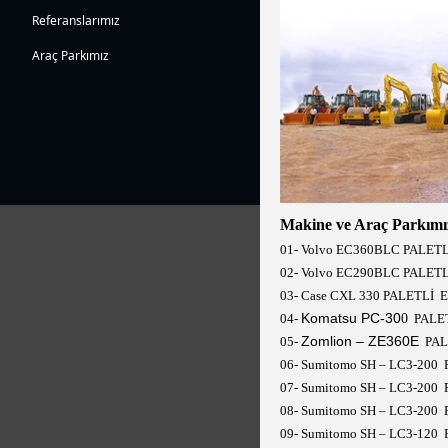
Referanslarımız
Araç Parkımız
Makine ve Araç Parkımı
01- Volvo EC360BLC PALE
02-
Volvo EC290BLC PALET
03- Case CXL 330 PALETLİ
Komatsu PC-30
04-
0
PALE
Zomlion –
ZE360E
05-
PAL
06- Sumitomo SH – LC3-20
07- Sumitomo SH
–
LC3-200 
08- Sumitomo SH
–
LC3-200 
0
9
- Sumitomo SH – LC3-12